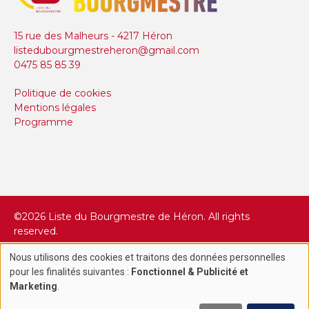
15 rue des Malheurs - 4217 Héron
listedubourgmestreheron@gmail.com
0475 85 85 39
Politique de cookies
Mentions légales
Programme
©2026 Liste du Bourgmestre de Héron. All rights
reserved.
Création site internet par
Nous utilisons des cookies et traitons des données personnelles
Use
pour les finalités suivantes :
Fonctionnel & Publicité et
Marketing
.
of