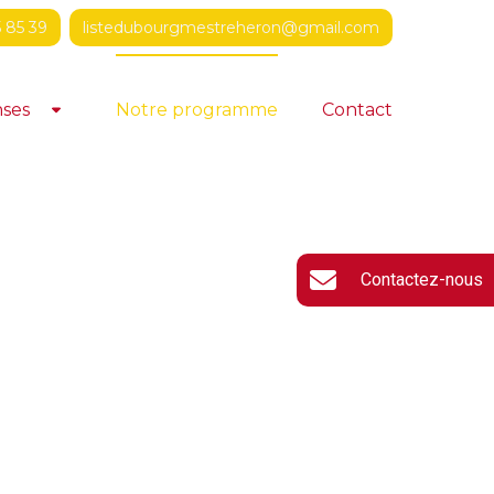
 85 39
listedubourgmestreheron@gmail.com
nses
Notre programme
Contact
Toggle Dropdown
Contactez-nous